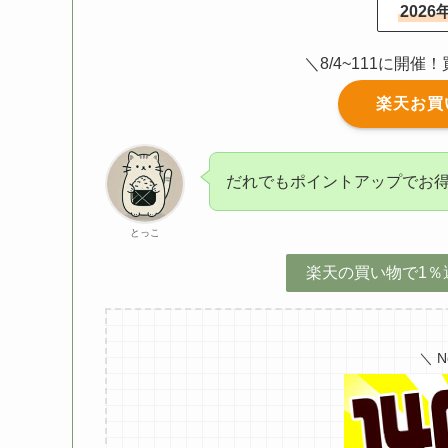
202
＼8/4~111に開
楽天お買
だれでもポイントアップでお
とっこ
楽天の買い物で1％
＼ 