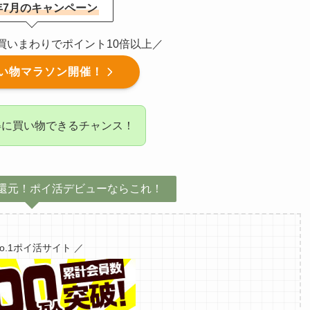
6年7月のキャンペーン
催！買いまわりでポイント10倍以上／
い物マラソン開催！
得に買い物できるチャンス！
還元！ポイ活デビューならこれ！
No.1ポイ活サイト ／