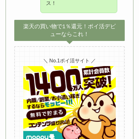
ス！
楽天の買い物で1％還元！ポイ活デビ
ューならこれ！
＼ No.1ポイ活サイト ／