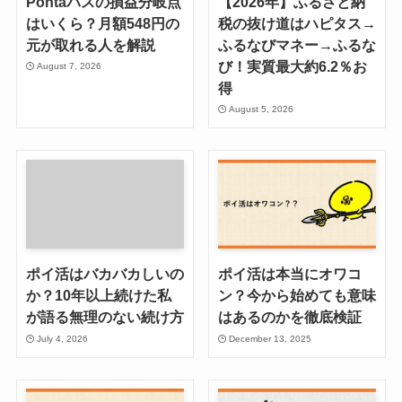
Pontaパスの損益分岐点
【2026年】ふるさと納
はいくら？月額548円の
税の抜け道はハピタス→
元が取れる人を解説
ふるなびマネー→ふるな
び！実質最大約6.2％お
August 7, 2026
得
August 5, 2026
ポイ活はバカバカしいの
ポイ活は本当にオワコ
か？10年以上続けた私
ン？今から始めても意味
が語る無理のない続け方
はあるのかを徹底検証
July 4, 2026
December 13, 2025