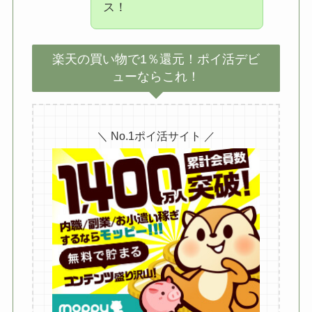
ス！
楽天の買い物で1％還元！ポイ活デビ
ューならこれ！
＼ No.1ポイ活サイト ／