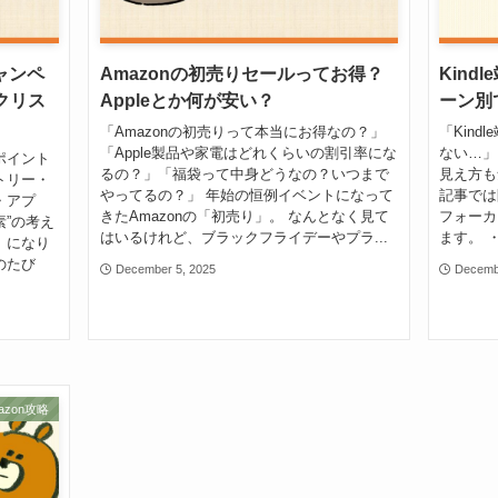
ャンペ
Amazonの初売りセールってお得？
Kin
クリス
Appleとか何が安い？
ーン別
「Amazonの初売りって本当にお得なの？」
「Kin
「Apple製品や家電はどれくらいの割引率にな
ない…」
ポイント
るの？」「福袋って中身どうなの？いつまで
見え方も
トリー・
やってるの？」 年始の恒例イベントになって
記事では
・アプ
きたAmazonの「初売り」。 なんとなく見て
フォーカ
素”の考え
はいるけれど、ブラックフライデーやプラ...
ます。 
」になり
のたび
December 5, 2025
Decemb
azon攻略