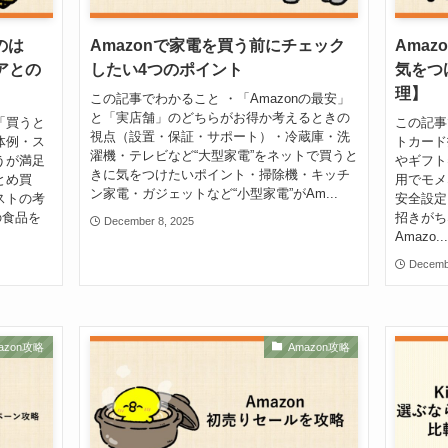
のは
Amazonで家電を買う前にチェック
Ama
アとの
したい4つのポイント
気をつ
理】
この記事でわかること ・「Amazonの最安」
と「実店舗」のどちらがお得か考えるときの
「買うと
この記事
視点（設置・保証・サポート）・冷蔵庫・洗
体例・ス
トカード
濯機・テレビなど“大型家電”をネットで買うと
うが満足
やギフト
きに気をつけたいポイント・掃除機・キッチ
とめ買
用でモメ
ン家電・ガジェットなど“小型家電”がAm...
ストの考
安全設定
の食品を
招きがち
December 8, 2025
Amazo..
Decemb
azon攻略
Amazon攻略