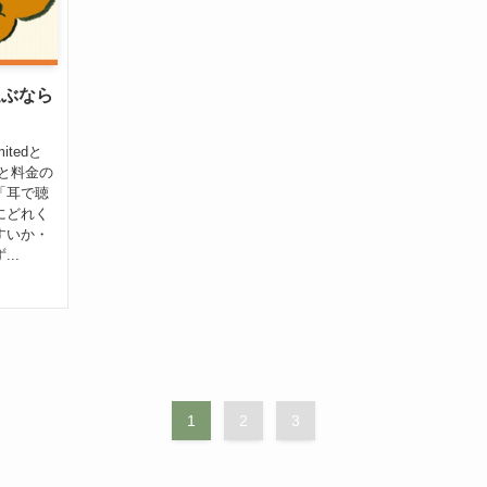
le選ぶなら
itedと
」と料金の
「耳で聴
にどれく
すいか・
..
1
2
3