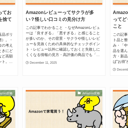
ってお
Amazonレビューってサクラが多
Ama
を捨て
い？怪しい口コミの見分け方
ってど
こと
この記事でわかること ・なぜAmazonレビュ
ーは「良すぎる」「悪すぎる」と感じること
返品ポリ
この記事
が多いのか、その背景・サクラや怪しいレビ
態）。・
ト品と整
ューを見抜くための具体的なチェックポイン
金の考え
み・「中
ト・レビュー以外に確認しておくと失敗しに
ときにど
品を選ん
くくなる情報の見方・高評価の商品でも「...
など高額
方・新品
。...
ば“お得
December 11, 2025
Decemb
azon攻略
Amazon攻略