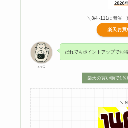
202
＼8/4~111に開
楽天お買
だれでもポイントアップでお
とっこ
楽天の買い物で1％
＼ 