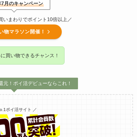
6年7月のキャンペーン
催！買いまわりでポイント10倍以上／
い物マラソン開催！
得に買い物できるチャンス！
還元！ポイ活デビューならこれ！
No.1ポイ活サイト ／