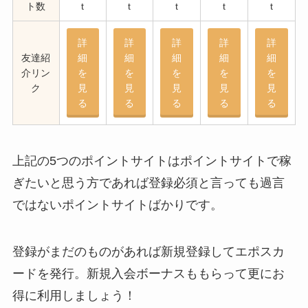
ト数
t
t
t
t
t
詳
詳
詳
詳
詳
友達紹
細
細
細
細
細
介リン
を
を
を
を
を
ク
見
見
見
見
見
る
る
る
る
る
上記の5つのポイントサイトはポイントサイトで稼
ぎたいと思う方であれば登録必須と言っても過言
ではないポイントサイトばかりです。
登録がまだのものがあれば新規登録してエポスカ
ードを発行。新規入会ボーナスももらって更にお
得に利用しましょう！