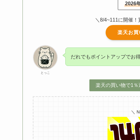
202
＼8/4~111に開
楽天お買
だれでもポイントアップでお
とっこ
楽天の買い物で1％
＼ 