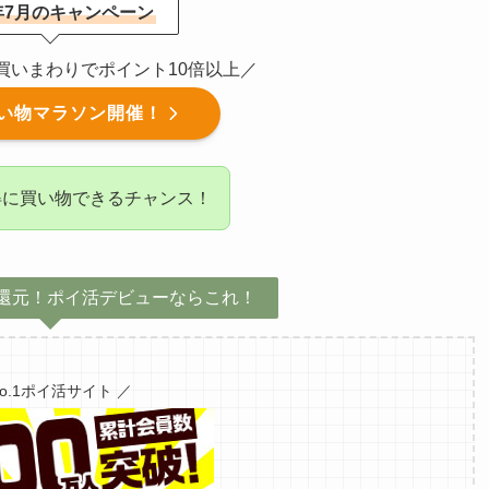
6年7月のキャンペーン
催！買いまわりでポイント10倍以上／
い物マラソン開催！
得に買い物できるチャンス！
還元！ポイ活デビューならこれ！
No.1ポイ活サイト ／