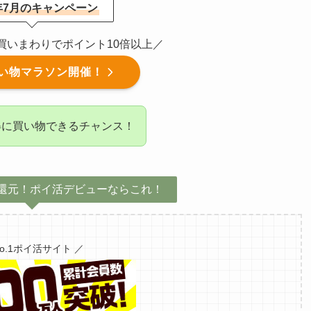
6年7月のキャンペーン
催！買いまわりでポイント10倍以上／
い物マラソン開催！
得に買い物できるチャンス！
還元！ポイ活デビューならこれ！
No.1ポイ活サイト ／