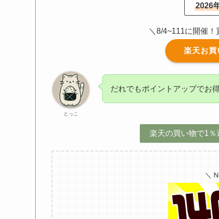
202
＼8/4~111に開
楽天お買
だれでもポイントアップでお
とっこ
楽天の買い物で1％
＼ 