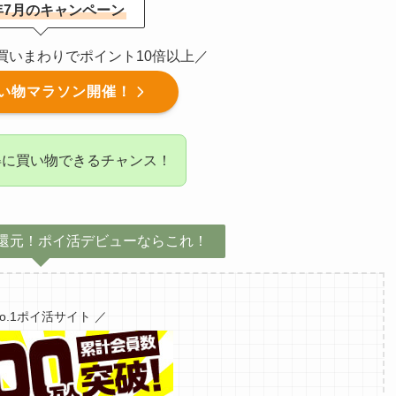
6年7月のキャンペーン
催！買いまわりでポイント10倍以上／
い物マラソン開催！
得に買い物できるチャンス！
還元！ポイ活デビューならこれ！
No.1ポイ活サイト ／