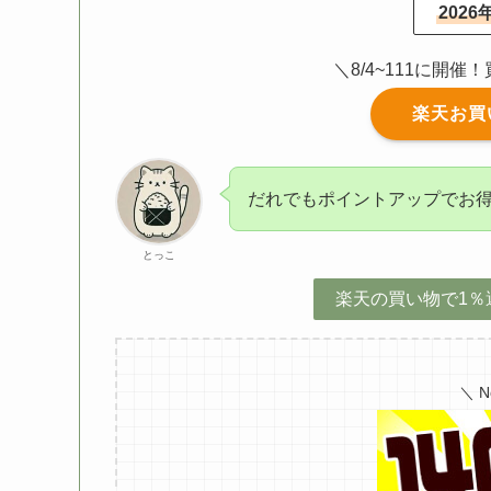
202
＼8/4~111に開
楽天お買
だれでもポイントアップでお
とっこ
楽天の買い物で1％
＼ 