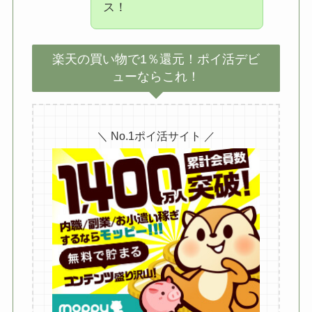
ス！
楽天の買い物で1％還元！ポイ活デビ
ューならこれ！
＼ No.1ポイ活サイト ／