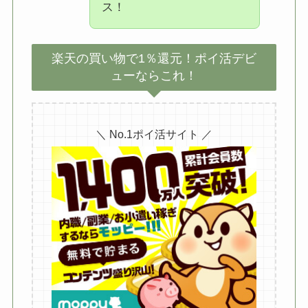
ス！
楽天の買い物で1％還元！ポイ活デビ
ューならこれ！
＼ No.1ポイ活サイト ／